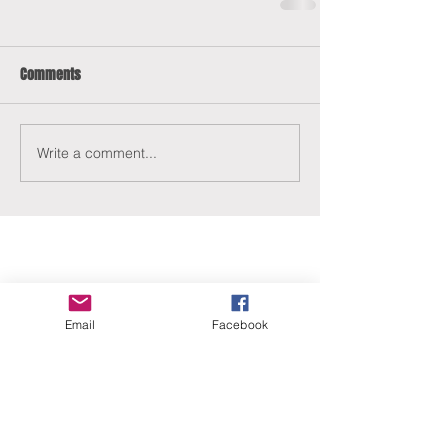
Comments
Write a comment...
Email
Facebook
ERANUS Alapítvány
Számlaszám:
16200010-10141517
Adószám:
18212316-1-41