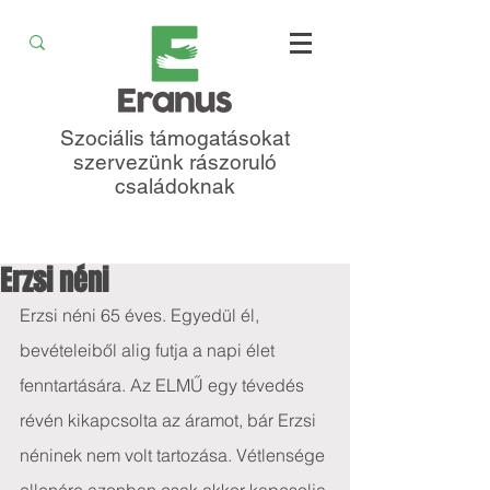
Szociális támogatásokat
szervezünk rászoruló
családoknak
Erzsi néni
Erzsi néni 65 éves. Egyedül él, 
bevételeiből alig futja a napi élet 
fenntartására. Az ELMŰ egy tévedés 
révén kikapcsolta az áramot, bár Erzsi 
néninek nem volt tartozása. Vétlensége 