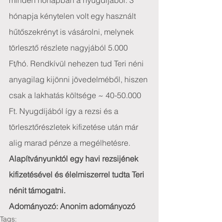
minden hónapban a nyugdíjából. 3 
hónapja kénytelen volt egy használt 
hűtőszekrényt is vásárolni, melynek 
törlesztő részlete nagyjából 5.000 
Ft/hó. Rendkívül nehezen tud Teri néni 
anyagilag kijönni jövedelméből, hiszen 
csak a lakhatás költsége ~ 40-50.000 
Ft. Nyugdíjából így a rezsi és a 
törlesztőrészletek kifizetése után már 
alig marad pénze a megélhetésre.
Alapítványunktól egy havi rezsijének 
kifizetésével és élelmiszerrel tudta Teri 
nénit támogatni.
Adományozó: Anonim adományozó
Tags: