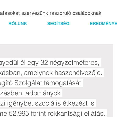
gatásokat szervezünk rászoruló családoknak
RÓLUNK
SEGÍTSÉG
EREDMÉNYE
yedül él egy 32 négyzetméteres, 
kásban, amelynek haszonélvezője. 
egítő Szolgálat támogatását 
ézésben, adományok 
i igénybe, szociális étkezést is 
 52.995 forint rokkantsági ellátás. 