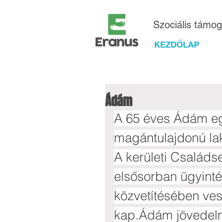
Szociális támo
KEZDŐLAP
Ádám
A 65 éves Ádám eg
magántulajdonú la
A kerületi Családs
elsősorban ügyint
közvetítésében vesz
kap.Ádám jövedelme