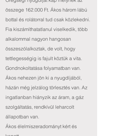
Öregségi nyugdíjat kap melynek az 
összege 162.000 Ft. Ákos három lábú 
bottal és rolátorral tud csak közlekedni. 
Fia kiszámíthatatlanul viselkedik, több 
alkalommal nagyon hangosan 
összeszólalkoztak, de volt, hogy 
tettlegességig is fajult köztük a vita. 
Gondnokoltatása folyamatban van. 
Ákos nehezen jön ki a nyugdíjából, 
házán még jelzálog törlesztés van. Az 
ingatlanban hiányzik az áram, a gáz 
szolgáltatás, rendkívül leharcolt 
állapotban van.
Ákos élelmiszeradományt kért és 