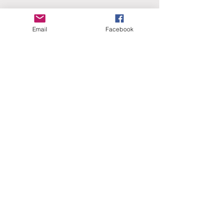
Email
Facebook
ERANUS Alapítvány
Számlaszám:
16200010-10141517
Adószám:
18212316-1-41
1025 Budapest, Battai út 5.
Rólunk
Hogyan segíthet?
Akiknek már segítettünk
Közérdekű dokumentumok
Kapcsolat