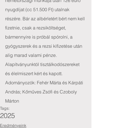
németországi munkája után 126 euro 
nyugdíjat (cc 51.500 Ft) utalnak 
részére. Bár az albérletért bért nem kell 
fizetnie, csak a rezsiköltséget, 
bármennyire is próbál spórolni, a 
gyógyszerek és a rezsi kifizetése után 
alig marad valami pénze.
Alapítványunktól tisztálkodószereket 
és élelmiszert kért és kapott.
Adományozók: Fehér Márta és Kárpáti 
András; Kőműves Zsófi és Czoboly 
Márton
Tags:
2025
Eredményeink