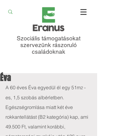
Szociális támogatásokat
szervezünk rászoruló
családoknak
Éva
A 60 éves Éva egyedül él egy 51m
-
2 
es, 1,5 szobás albérletben. 
Egészségromlása miatt két éve 
rokkantellátást (B2 kategória) kap, ami 
49.500 Ft, valamint korábbi, 