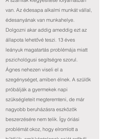
A számlák kiegyesítése folyamatban 
van. Az édesapa alkalmi munkát vállal, 
édesanyának van munkahelye. 
Dolgozni akar addig ameddig ezt az 
állapota lehetővé teszi. 13 éves 
leányuk magatartás problémája miatt 
pszichológusi segítségre szorul. 
Ágnes nehezen viseli el a 
szegénységet, amiben élnek. A szülők 
próbálják a gyermekek napi 
szükségleteit megteremteni, de már 
nagyobb beruházásra eszközök 
beszerzésére nem telik. Így óriási 
problémát okoz, hogy elromlott a 