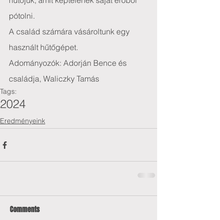
hűtőjük, amit képtelenek saját erőből 
pótolni.
A család számára vásároltunk egy 
használt hűtőgépet.
Adományozók: Adorján Bence és 
családja, Waliczky Tamás
Tags:
2024
Eredményeink
Comments