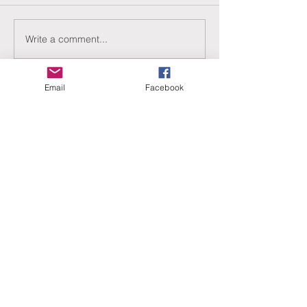
Write a comment...
Email
Facebook
ERANUS Alapítvány
Számlaszám:
16200010-10141517
Adószám:
18212316-1-41
1025 Budapest, Battai út 5.
Rólunk
Hogyan segíthet?