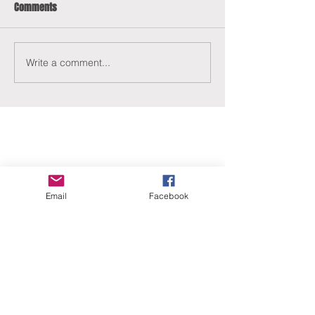
Comments
Write a comment...
ERANUS Alapítvány
Email
Facebook
Számlaszám:
16200010-10141517
Adószám:
18212316-1-41
1025 Budapest, Battai út 5.
Rólunk