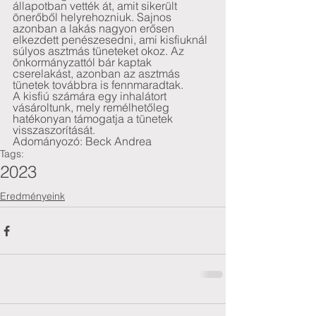
állapotban vették át, amit sikerült 
önerőből helyrehozniuk. Sajnos 
azonban a lakás nagyon erősen 
elkezdett penészesedni, ami kisfiuknál 
súlyos asztmás tüneteket okoz. Az 
önkormányzattól bár kaptak 
cserelakást, azonban az asztmás 
tünetek továbbra is fennmaradtak.
A kisfiú számára egy inhalátort 
vásároltunk, mely remélhetőleg 
hatékonyan támogatja a tünetek 
visszaszorítását.
Adományozó: Beck Andrea
Tags:
2023
Eredményeink