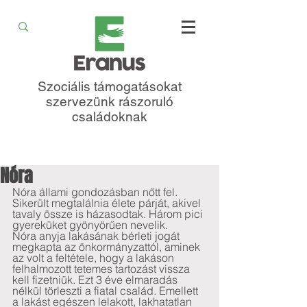
Szociális támogatásokat
szervezünk rászoruló
családoknak
Nóra
Nóra állami gondozásban nőtt fel. 
Sikerült megtalálnia élete párját, akivel 
tavaly össze is házasodtak. Három pici 
gyereküket gyönyörűen nevelik.
Nóra anyja lakásának bérleti jogát 
megkapta az önkormányzattól, aminek 
az volt a feltétele, hogy a lakáson 
felhalmozott tetemes tartozást vissza 
kell fizetniük. Ezt 3 éve elmaradás 
nélkül törleszti a fiatal család. Emellett 
a lakást egészen lelakott, lakhatatlan 