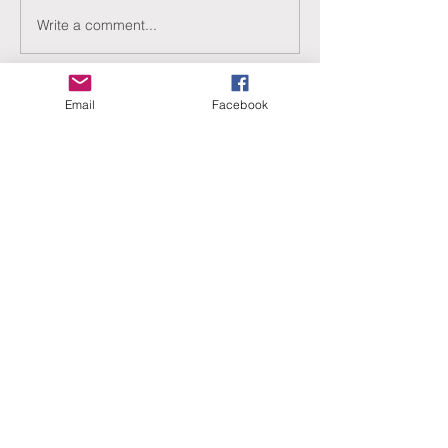
Write a comment...
Email
Facebook
ERANUS Alapítvány
Számlaszám:
16200010-10141517
Adószám:
18212316-1-41
1025 Budapest, Battai út 5.
Rólunk
Hogyan segíthet?
Akiknek már segítettünk