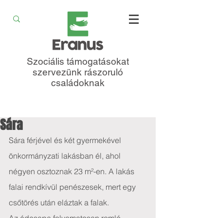
Szociális támogatásokat
szervezünk rászoruló
családoknak
Sára
Sára férjével és két gyermekével 
önkormányzati lakásban él, ahol 
négyen osztoznak 23 m²-en. A lakás 
falai rendkívül penészesek, mert egy 
csőtörés után eláztak a falak.