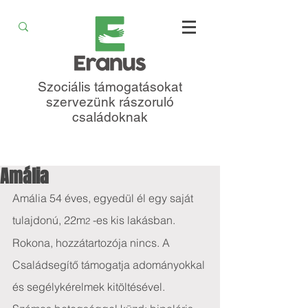
Szociális támogatásokat
szervezünk rászoruló
családoknak
Amália
Amália 54 éves, egyedül él egy saját 
tulajdonú, 22m
-es kis lakásban. 
2 
Rokona, hozzátartozója nincs. A 
Családsegítő támogatja adományokkal 
és segélykérelmek kitöltésével.