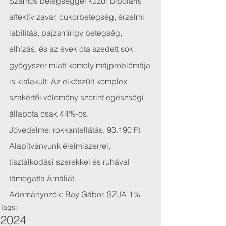
Számos betegséggel küzd: bipoláris 
affektív zavar, cukorbetegség, érzelmi 
labilitás, pajzsmirigy betegség, 
elhízás, és az évek óta szedett sok 
gyógyszer miatt komoly májproblémája 
is kialakult. Az elkészült komplex 
szakértői vélemény szerint egészségi 
állapota csak 44%-os.
Jövedelme: rokkantellátás, 93.190 Ft
Alapítványunk élelmiszerrel, 
tisztálkodási szerekkel és ruhával 
támogatta Amáliát.
Adományozók: Bay Gábor, SZJA 1%
Tags:
2024