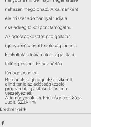
melyből a mindennapi megélhetése 
nehezen megoldható. Alkalmanként 
élelmiszer adománnyal tudja a 
családsegítő központ támogatni.
Az adósságkezelés szolgáltatás 
igénybevételével lehetőség lenne a 
kilakoltatási folyamatot megállítani, 
felfüggeszteni. Ehhez kérték 
támogatásunkat. 
Beátának segítségünkkel sikerült 
elindítania az adósságkezelői 
programot, így kilakoltatás nem 
veszélyezteti.
Adományozók: Dr. Friss Ágnes, Grósz 
Judit, SZJA 1%
Eredményeink