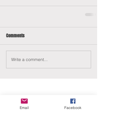
Comments
Write a comment...
Email
Facebook
ERANUS Alapítvány
Számlaszám:
16200010-10141517