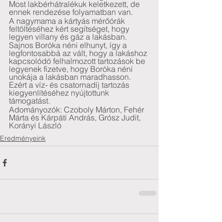
Most lakbérhátralékuk keletkezett, de 
ennek rendezése folyamatban van. 
A nagymama a kártyás mérőórák 
feltöltéséhez kért segítséget, hogy 
legyen villany és gáz a lakásban.
Sajnos Boróka néni elhunyt, így a 
legfontosabbá az vált, hogy a lakáshoz 
kapcsolódó felhalmozott tartozások be 
legyenek fizetve, hogy Boróka néni 
unokája a lakásban maradhasson. 
Ezért a víz- és csatornadíj tartozás 
kiegyenlítéséhez nyújtottunk 
támogatást.
Adományozók: Czoboly Márton, Fehér 
Márta és Kárpáti András, Grósz Judit, 
Korányi László
Eredményeink