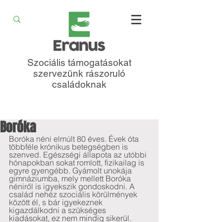
Szociális támogatásokat
szervezünk rászoruló
családoknak
Boróka
Boróka néni elmúlt 80 éves. Évek óta 
többféle krónikus betegségben is 
szenved. Egészségi állapota az utóbbi 
hónapokban sokat romlott, fizikailag is 
egyre gyengébb. Gyámolt unokája 
gimnáziumba, mely mellett Boróka 
néniről is igyekszik gondoskodni. A 
család nehéz szociális körülmények 
között él, s bár igyekeznek 
kigazdálkodni a szükséges 
kiadásokat, ez nem mindig sikerül. 