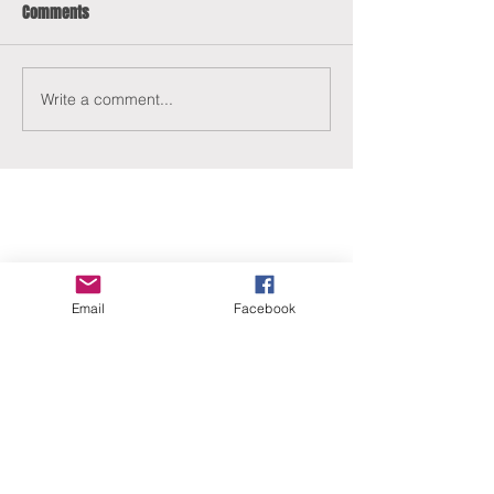
Comments
Write a comment...
ERANUS Alapítvány
Email
Facebook
Számlaszám:
16200010-10141517
Adószám:
18212316-1-41
1025 Budapest, Battai út 5.
Rólunk