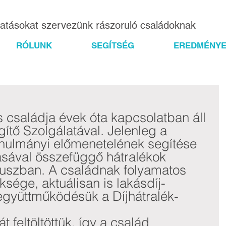
gatásokat szervezünk rászoruló családoknak
RÓLUNK
SEGÍTSÉG
EREDMÉNYE
s családja évek óta kapcsolatban áll 
ítő Szolgálatával. Jelenleg a 
nulmányi előmenetelének segítése 
ásával összefüggő hátralékok 
kuszban. A családnak folyamatos 
sége, aktuálisan is lakásdíj-
 együttműködésük a Díjhátralék-
át feltöltöttük, így a család 