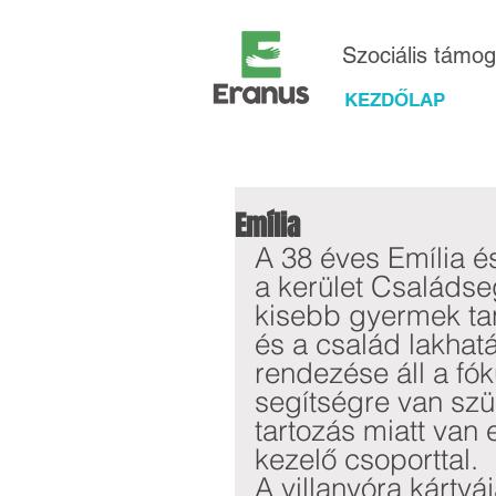
Szociális támo
KEZDŐLAP
Emília
A 38 éves Emília é
a kerület Családseg
kisebb gyermek ta
és a család lakhat
rendezése áll a fó
segítségre van szük
tartozás miatt van
kezelő csoporttal.  
A villanyóra kártyáj