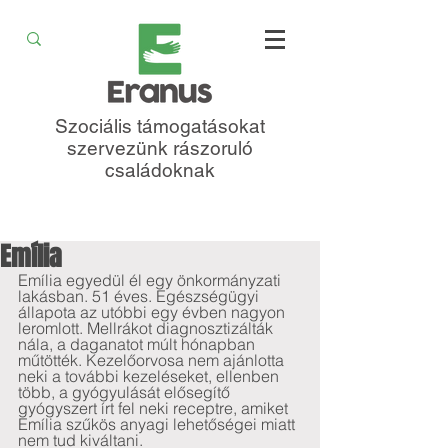
Szociális támogatásokat
szervezünk rászoruló
családoknak
Emília
Emília egyedül él egy önkormányzati 
lakásban. 51 éves. Egészségügyi 
állapota az utóbbi egy évben nagyon 
leromlott. Mellrákot diagnosztizálták 
nála, a daganatot múlt hónapban 
műtötték. Kezelőorvosa nem ajánlotta 
neki a további kezeléseket, ellenben 
több, a gyógyulását elősegítő 
gyógyszert írt fel neki receptre, amiket 
Emília szűkös anyagi lehetőségei miatt 
nem tud kiváltani. 