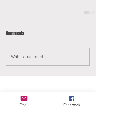
Comments
Write a comment...
Email
Facebook
ERANUS Alapítvány
Számlaszám:
16200010-10141517