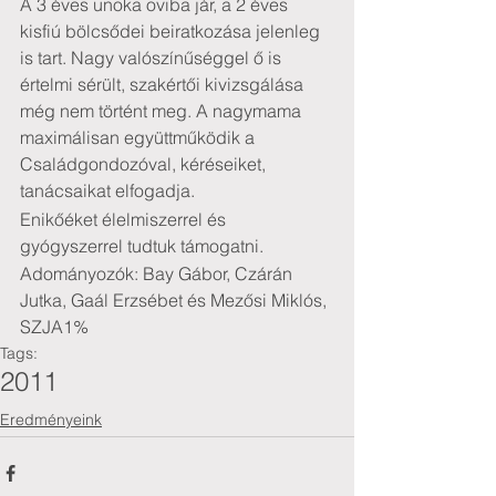
A 3 éves unoka oviba jár, a 2 éves 
kisfiú bölcsődei beiratkozása jelenleg 
is tart. Nagy valószínűséggel ő is 
értelmi sérült, szakértői kivizsgálása 
még nem történt meg. A nagymama 
maximálisan együttműködik a 
Családgondozóval, kéréseiket, 
tanácsaikat elfogadja. 
Enikőéket élelmiszerrel és 
gyógyszerrel tudtuk támogatni.
Adományozók: Bay Gábor, Czárán 
Jutka, Gaál Erzsébet és Mezősi Miklós, 
SZJA1%
Tags:
2011
Eredményeink