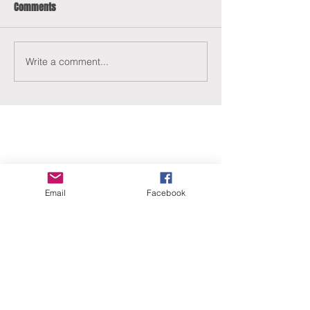
Comments
Write a comment...
ERANUS Alapítvány
Email
Facebook
Számlaszám:
16200010-10141517
Adószám:
18212316-1-41
1025 Budapest, Battai út 5.
Rólunk