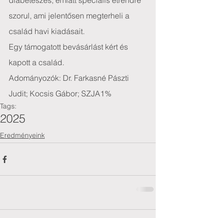
diabéteszes, emiatt speciális étrendre 
szorul, ami jelentősen megterheli a 
család havi kiadásait.
Egy támogatott bevásárlást kért és 
kapott a család.
Adományozók: Dr. Farkasné Pászti 
Judit; Kocsis Gábor; SZJA1%
Tags:
2025
Eredményeink