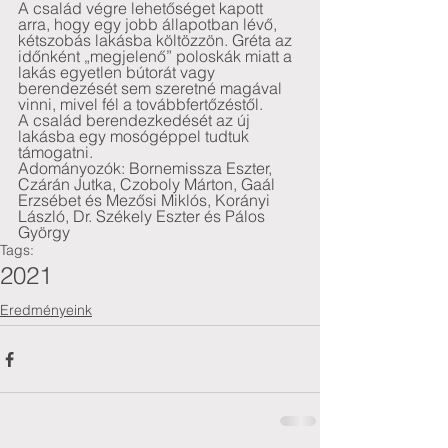
A család végre lehetőséget kapott 
arra, hogy egy jobb állapotban lévő, 
kétszobás lakásba költözzön. Gréta az 
időnként „megjelenő” poloskák miatt a 
lakás egyetlen bútorát vagy 
berendezését sem szeretné magával 
vinni, mivel fél a továbbfertőzéstől.
A család berendezkedését az új 
lakásba egy mosógéppel tudtuk 
támogatni.
Adományozók: Bornemissza Eszter, 
Czárán Jutka, Czoboly Márton, Gaál 
Erzsébet és Mezősi Miklós, Korányi 
László, Dr. Székely Eszter és Pálos 
György
Tags:
2021
Eredményeink