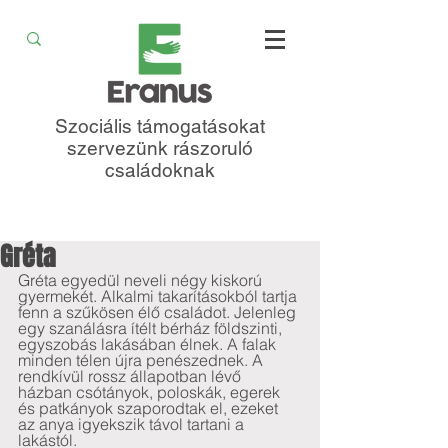
Szociális támogatásokat
szervezünk rászoruló
családoknak
Gréta
Gréta egyedül neveli négy kiskorú 
gyermekét. Alkalmi takarításokból tartja 
fenn a szűkösen élő családot. Jelenleg 
egy szanálásra ítélt bérház földszinti, 
egyszobás lakásában élnek. A falak 
minden télen újra penészednek. A 
rendkívül rossz állapotban lévő 
házban csótányok, poloskák, egerek 
és patkányok szaporodtak el, ezeket 
az anya igyekszik távol tartani a 
lakástól.