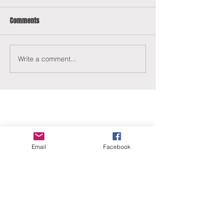
Comments
Write a comment...
ERANUS Alapítvány
Email
Facebook
Számlaszám:
16200010-10141517
Adószám:
18212316-1-41
1025 Budapest, Battai út 5.