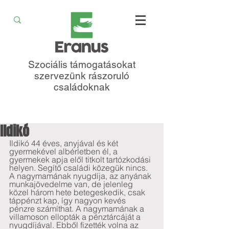
Szociális támogatásokat
szervezünk rászoruló
családoknak
Ildikó
Ildikó 44 éves, anyjával és két 
gyermekével albérletben él, a 
gyermekek apja elől titkolt tartózkodási 
helyen. Segítő családi közegük nincs. 
A nagymamának nyugdíja, az anyának 
munkajövedelme van, de jelenleg 
közel három hete betegeskedik, csak 
táppénzt kap, így nagyon kevés 
pénzre számíthat. A nagymamának a 
villamoson ellopták a pénztárcáját a 
nyugdíjával. Ebből fizették volna az 