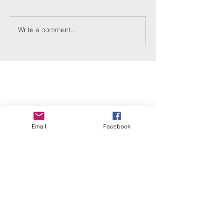
Write a comment...
ERANUS Alapítvány
Email
Facebook
Számlaszám:
16200010-10141517
Adószám:
18212316-1-41
1025 Budapest, Battai út 5.
Rólunk
Hogyan segíthet?