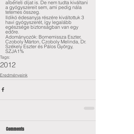
albérleti díjat is. De nem tudta kiváltani 
a gyógyszereit sem, ami pedig nála 
tetemes összeg. 
Ildikó édesanyja részére kiváltottuk 3 
havi gyógyszerét, így legalább 
egészsége biztonságban van egy 
edőre.
Adományozók: Bornemissza Eszter, 
Czoboly Márton, Czoboly Melinda, Dr. 
Székely Eszter és Pálos György, 
SZJA1%
Tags:
2012
Eredményeink
Comments