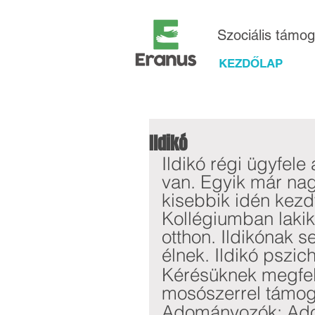
Szociális támo
KEZDŐLAP
Ildikó
Ildikó régi ügyfele
van. Egyik már nagy
kisebbik idén kezd
Kollégiumban lakik
otthon. Ildikónak 
élnek. Ildikó pszich
Kérésüknek megfele
mosószerrel támoga
Adományozók: Ador