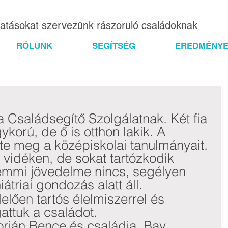
gatásokat szervezünk rászoruló családoknak
RÓLUNK
SEGÍTSÉG
EREDMÉNYE
 a Családsegítő Szolgálatnak. Két fia 
korú, de ő is otthon lakik. A 
te meg a középiskolai tanulmányait. 
 vidéken, de sokat tartózkodik 
semmi jövedelme nincs, segélyen 
iátriai gondozás alatt áll. 
lően tartós élelmiszerrel és 
ttuk a családot.
ján Bence és családja, Bay 