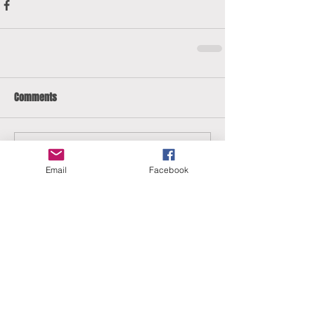
Comments
Write a comment...
Email
Facebook
ERANUS Alapítvány
Számlaszám: