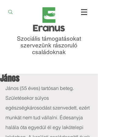
Szociális támogatásokat
szervezünk rászoruló
családoknak
János
János (55 éves) tartósan beteg. 
Születésekor súlyos 
egészségkárosodást szenvedett, ezért 
munkát nem tud vállalni. Édesanyja 
halála óta egyedül él egy lakótelepi 