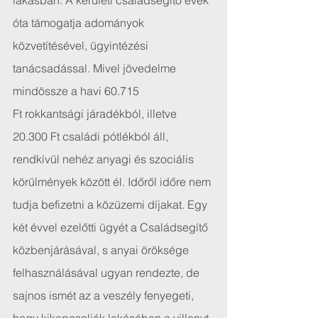
lakásban. A kerületi családsegítő évek 
óta támogatja adományok 
közvetítésével, ügyintézési 
tanácsadással. Mivel jövedelme 
mindössze a havi 60.715 
Ft rokkantsági járadékból, illetve 
20.300 Ft családi pótlékból áll, 
rendkívül nehéz anyagi és szociális 
körülmények között él. Időről időre nem 
tudja befizetni a közüzemi díjakat. Egy 
két évvel ezelőtti ügyét a Családsegítő 
közbenjárásával, s anyai öröksége 
felhasználásával ugyan rendezte, de 
sajnos ismét az a veszély fenyegeti, 