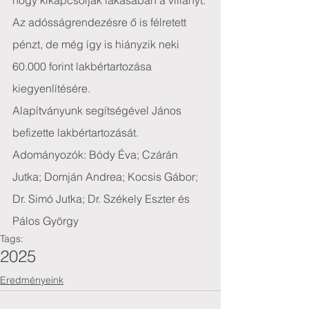
hogy kikapcsolják lakásában a villanyt. 
Az adósságrendezésre ő is félretett 
pénzt, de még így is hiányzik neki 
60.000 forint lakbértartozása 
kiegyenlítésére.
Alapítványunk segítségével János 
befizette lakbértartozását.
Adományozók: Bódy Éva; Czárán 
Jutka; Domján Andrea; Kocsis Gábor; 
Dr. Simó Jutka; Dr. Székely Eszter és 
Pálos György
Tags:
2025
Eredményeink