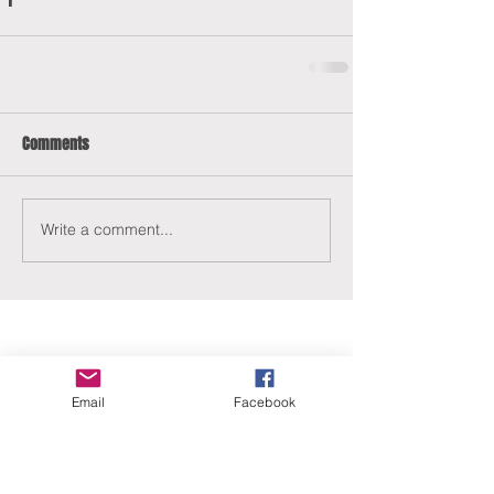
Comments
Write a comment...
Email
Facebook
ERANUS Alapítvány
Számlaszám:
16200010-10141517