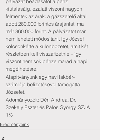
pályázat beadásától a pénz 
kiutalásáig, ezalatt viszont nagyon 
felmentek az árak: a gázszerelő által 
adott 280.000 forintos árajánlat  ma 
már 360.000 forint. A pályázatot már 
nem lehetett módosítani, így József 
kölcsönkérte a különbözetet, amit két 
részletben kell visszafizetnie – így 
viszont nem sok pénze marad a napi 
megélhetésre.
Alapítványunk egy havi lakbér-
számlája befizetésével támogatta 
Józsefet.
Adományozók: Déri Andrea, Dr. 
Székely Eszter és Pálos György, SZJA 
1% 
Eredményeink