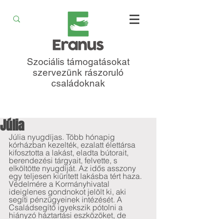
Szociális támogatásokat
szervezünk rászoruló
családoknak
Júlia
Júlia nyugdíjas. Több hónapig 
kórházban kezelték, ezalatt élettársa 
kifosztotta a lakást, eladta bútorait, 
berendezési tárgyait, felvette, s 
elköltötte nyugdíját. Az idős asszony 
egy teljesen kiürített lakásba tért haza. 
Védelmére a Kormányhivatal 
ideiglenes gondnokot jelölt ki, aki 
segíti pénzügyeinek intézését. A 
Családsegítő igyekszik pótolni a 
hiányzó háztartási eszközöket, de 