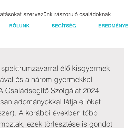
gatásokat szervezünk rászoruló családoknak
RÓLUNK
SEGÍTSÉG
EREDMÉNYE
a spektrumzavarral élő kisgyermek 
sával és a három gyermekkel 
 A Családsegítő Szolgálat 2024 
osan adományokkal látja el őket 
miszer). A korábbi években több 
moztak, ezek törlesztése is gondot 