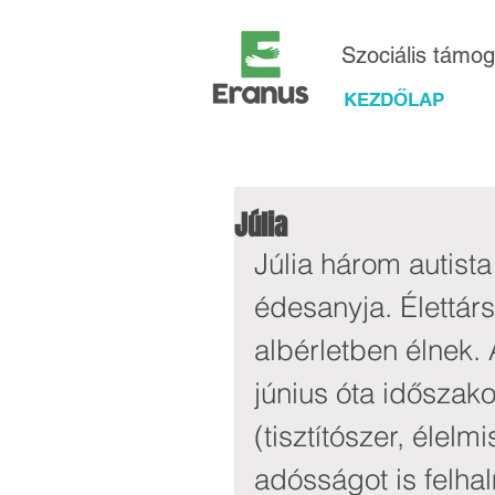
Szociális támo
KEZDŐLAP
Júlia
Júlia három autist
édesanyja. Élettár
albérletben élnek.
június óta időszak
(tisztítószer, élel
adósságot is felhal