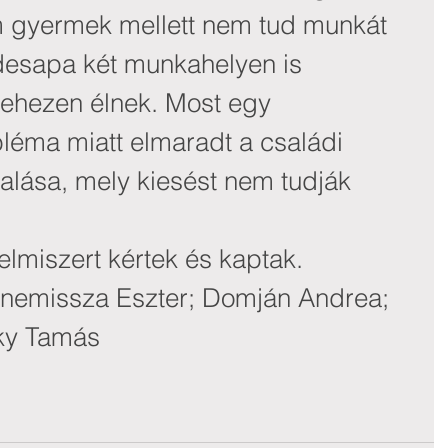
m gyermek mellett nem tud munkát 
édesapa két munkahelyen is 
ehezen élnek. Most egy 
bléma miatt elmaradt a családi 
lása, mely kiesést nem tudják 
elmiszert kértek és kaptak.
emissza Eszter; Domján Andrea; 
ky Tamás