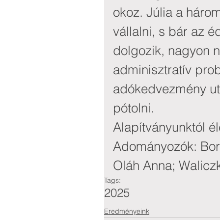
okoz. Júlia a háro
vállalni, s bár az 
dolgozik, nagyon n
adminisztratív pro
adókedvezmény uta
pótolni.
Alapítványunktól él
Adományozók: Born
Oláh Anna; Walicz
Tags:
2025
Eredményeink