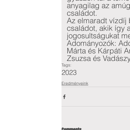
anyagilag az amúgy
családot. 
Az elmaradt vízdíj 
családot, akik így 
jogosultságukat me
Adományozók: Ador
Márta és Kárpáti An
Zsuzsa és Vadász
Tags:
2023
Eredményeink
Comments