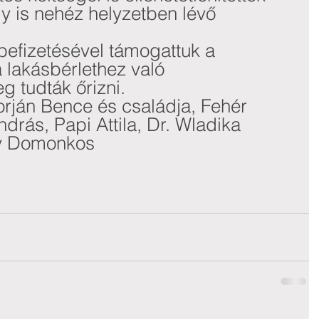
 is nehéz helyzetben lévő 
befizetésével támogattuk a 
a lakásbérlethez való 
g tudták őrizni.
ján Bence és családja, Fehér 
drás, Papi Attila, Dr. Wladika 
y Domonkos