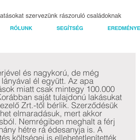
gatásokat szervezünk rászoruló családoknak
RÓLUNK
SEGÍTSÉG
EREDMÉNYE
érjével és nagykorú, de még 
lányával él együtt. Az apa 
ások miatt csak mintegy 100.000 
 Korábban saját tulajdonú lakásukat 
zelő Zrt.-től bérlik. Szerződésük 
het elmaradásuk, mert akkor 
ásból. Nemrégiben meghalt a férj 
ány hétre rá édesanyja is. A 
s költségei is ellehetetlenítették 