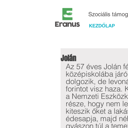
Szociális támo
KEZDŐLAP
Jolán
Az 57 éves Jolán f
középiskolába járó 
dolgozik, de levon
forintot visz haza.
a Nemzeti Eszközke
része, hogy nem le
kiteszik őket a lak
édesapja, majd néh
gyászon túl a temeté