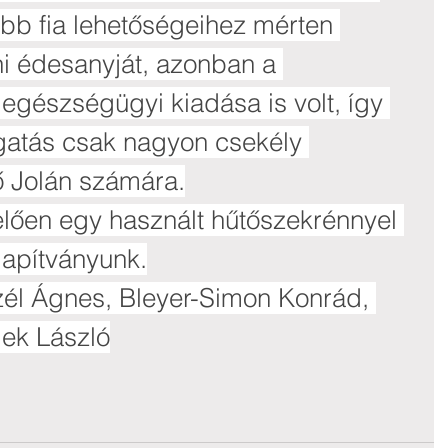
bb fia lehetőségeihez mérten 
i édesanyját, azonban a 
egészségügyi kiadása is volt, így 
gatás csak nagyon csekély 
ő Jolán számára.
lően egy használt hűtőszekrénnyel 
lapítványunk.
l Ágnes, Bleyer-Simon Konrád, 
lek László