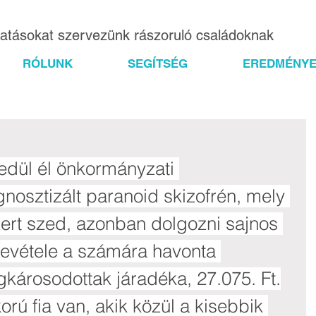
gatásokat szervezünk rászoruló családoknak
RÓLUNK
SEGÍTSÉG
EREDMÉNYE
edül él önkormányzati 
nosztizált paranoid skizofrén, mely 
ert szed, azonban dolgozni sajnos 
evétele a számára havonta 
gkárosodottak járadéka, 27.075. Ft.
rú fia van, akik közül a kisebbik 