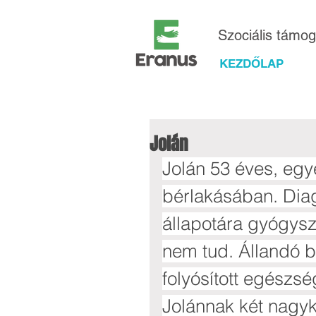
Szociális támo
KEZDŐLAP
Jolán
Jolán 53 éves, egy
bérlakásában. Diag
állapotára gyógysz
nem tud. Állandó b
folyósított egészsé
Jolánnak két nagyko