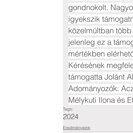
gondnokolt. Nagyo
igyekszik támogatn
közelmúltban több 
jelenleg ez a támo
mértékben elérhet
Kérésének megfele
támogatta Jolánt A
Adományozók: Aczé
Mélykuti Ilona és E
Tags:
2024
Eredményeink