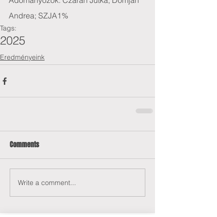
Adományozók: Czárán Jutka; Domján 
Andrea; SZJA1%
Tags:
2025
Eredményeink
Comments
Write a comment...