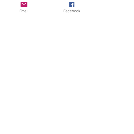
Email
Facebook
ERANUS Alapítvány
Számlaszám:
16200010-10141517
Adószám:
18212316-1-41
1025 Budapest, Battai út 5.
Rólunk
Hogyan segíthet?
Akiknek már segítettünk
Közérdekű dokumentumok
Kapcsolat
Impresszum