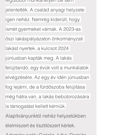
legutóbbi munkahelyén be sem 
jelentették. A család anyagi helyzete 
igen nehéz. Nemrég kiderült, hogy 
ismét gyermeket várnak. A 2023-as 
őszi lakáspályázaton önkormányzati 
lakást nyertek, a kulcsot 2024 
júniusban kapták meg. A lakás 
felújítandó, egy évük volt a munkálatok 
elvégzésére. Az egy év idén júniusban 
fog lejárni, de a fürdőszoba felújítása 
még hátra van, a lakás bebútorozására 
is támogatást kellett kérniük.
Alapítványunktól nehéz helyzetükben 
élelmiszert és tisztítószert kértek.