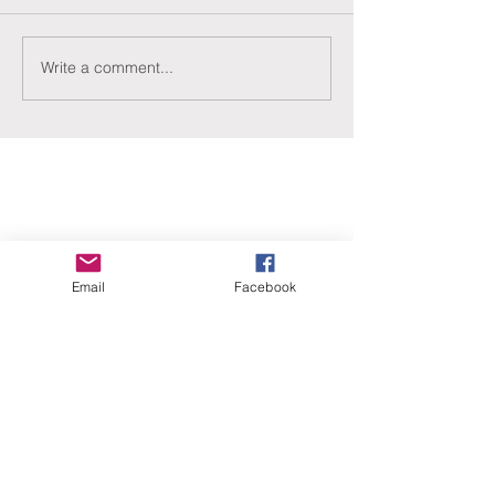
Write a comment...
ERANUS Alapítvány
Email
Facebook
Számlaszám:
16200010-10141517
Adószám:
18212316-1-41
1025 Budapest, Battai út 5.
Rólunk
Hogyan segíthet?