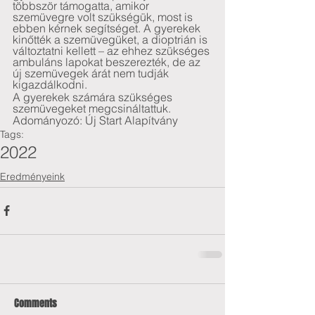
többször támogatta, amikor 
szemüvegre volt szükségük, most is 
ebben kérnek segítséget. A gyerekek 
kinőtték a szemüvegüket, a dioptrián is 
változtatni kellett – az ehhez szükséges 
ambuláns lapokat beszerezték, de az 
új szemüvegek árát nem tudják 
kigazdálkodni.
A gyerekek számára szükséges 
szemüvegeket megcsináltattuk.
Adományozó: Új Start Alapítvány
Tags:
2022
Eredményeink
Comments