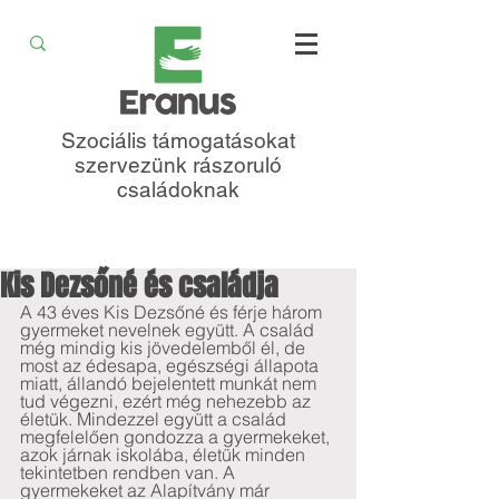
Szociális támogatásokat
szervezünk rászoruló
családoknak
Kis Dezsőné és családja
A 43 éves Kis Dezsőné és férje három 
gyermeket nevelnek együtt. A család 
még mindig kis jövedelemből él, de 
most az édesapa, egészségi állapota 
miatt, állandó bejelentett munkát nem 
tud végezni, ezért még nehezebb az 
életük. Mindezzel együtt a család 
megfelelően gondozza a gyermekeket, 
azok járnak iskolába, életük minden 
tekintetben rendben van. A 
gyermekeket az Alapítvány már 