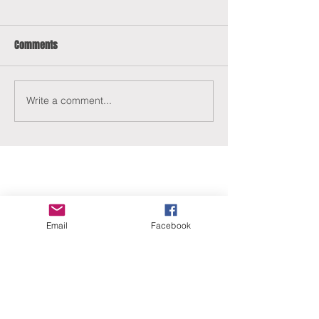
Comments
Write a comment...
Email
Facebook
ERANUS Alapítvány
Számlaszám:
16200010-10141517
Adószám:
18212316-1-41