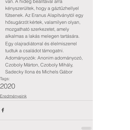
van. A hideg beálltával arra 
kényszerültek, hogy a gáztűzhellyel 
fűtsenek. Az Eranus Alapítványtól egy 
hősugárzót kértek, valamilyen olyan, 
mozgatható szerkezetet, amely 
alkalmas a lakás melegen tartására. 
Egy olajradiátorral és élelmiszerrel 
tudtuk a családot támogatni.
Adományozók: Anonim adományozó, 
Czoboly Márton, Czoboly Mihály, 
Sadecky Ilona és Michels Gábor
Tags:
2020
Eredményeink