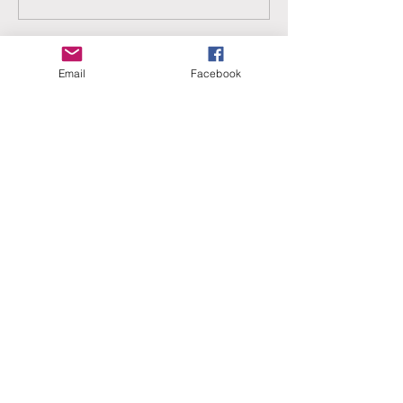
Email
Facebook
ERANUS Alapítvány
Számlaszám:
16200010-10141517
Adószám:
18212316-1-41
1025 Budapest, Battai út 5.
Rólunk
Hogyan segíthet?
Akiknek már segítettünk
Közérdekű dokumentumok