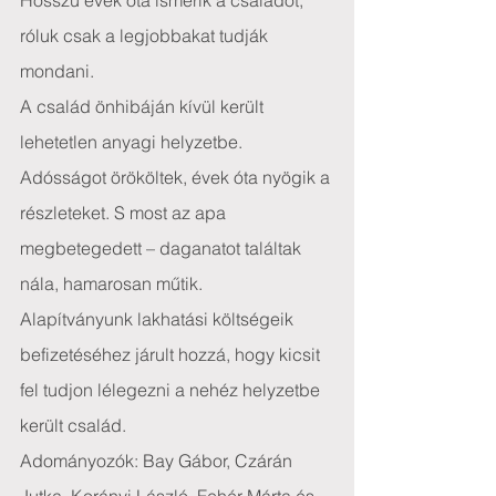
Hosszú évek óta ismerik a családot, 
róluk csak a legjobbakat tudják 
mondani.
A család önhibáján kívül került 
lehetetlen anyagi helyzetbe. 
Adósságot örököltek, évek óta nyögik a 
részleteket. S most az apa 
megbetegedett – daganatot találtak 
nála, hamarosan műtik.
Alapítványunk lakhatási költségeik 
befizetéséhez járult hozzá, hogy kicsit 
fel tudjon lélegezni a nehéz helyzetbe 
került család.
Adományozók: Bay Gábor, Czárán 