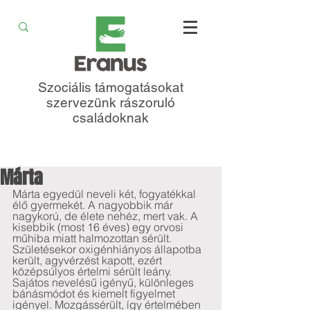
Szociális támogatásokat
szervezünk rászoruló
családoknak
Márta
Márta egyedül neveli két, fogyatékkal 
élő gyermekét. A nagyobbik már 
nagykorú, de élete nehéz, mert vak. A 
kisebbik (most 16 éves) egy orvosi 
műhiba miatt halmozottan sérült. 
Születésekor oxigénhiányos állapotba 
került, agyvérzést kapott, ezért 
középsúlyos értelmi sérült leány. 
Sajátos nevelésű igényű, különleges 
bánásmódot és kiemelt figyelmet 
igényel. Mozgássérült, így értelmében 