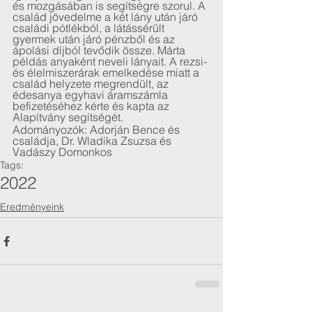
és mozgásában is segítségre szorul. A 
család jövedelme a két lány után járó 
családi pótlékból, a látássérült 
gyermek után járó pénzből és az 
ápolási díjból tevődik össze. Márta 
példás anyaként neveli lányait. A rezsi- 
és élelmiszerárak emelkedése miatt a 
család helyzete megrendült, az 
édesanya egyhavi áramszámla 
befizetéséhez kérte és kapta az 
Alapítvány segítségét.
Adományozók: Adorján Bence és 
családja, Dr. Wladika Zsuzsa és 
Vadászy Domonkos 
Tags:
2022
Eredményeink