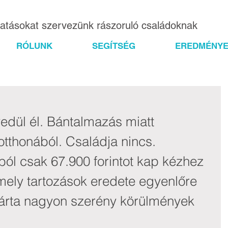
gatásokat szervezünk rászoruló családoknak
RÓLUNK
SEGÍTSÉG
EREDMÉNYE
edül él. Bántalmazás miatt 
otthonából. Családja nincs. 
ól csak 67.900 forintot kap kézhez 
 mely tartozások eredete egyenlőre 
árta nagyon szerény körülmények 