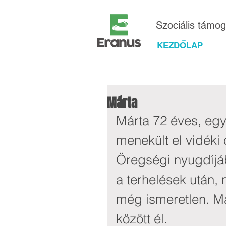
Szociális támo
KEZDŐLAP
Márta
Márta 72 éves, egy
menekült el vidéki 
Öregségi nyugdíjáb
a terhelések után,
még ismeretlen. M
között él.