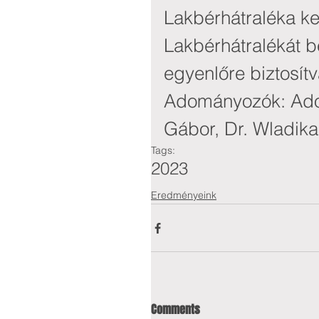
Lakbérhátraléka kele
Lakbérhátralékát be
egyenlőre biztosítv
Adományozók: Ador
Gábor, Dr. Wladi
Tags:
2023
Eredményeink
Comments