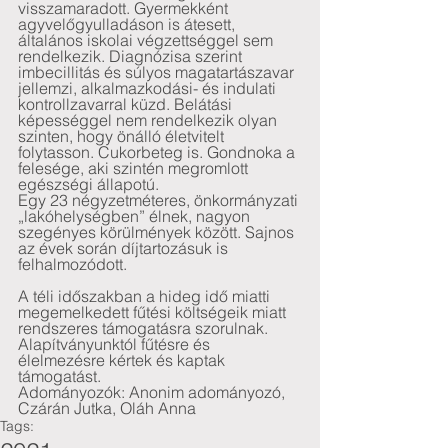
visszamaradott. Gyermekként 
agyvelőgyulladáson is átesett, 
általános iskolai végzettséggel sem 
rendelkezik. Diagnózisa szerint 
imbecillitás és súlyos magatartászavar 
jellemzi, alkalmazkodási- és indulati 
kontrollzavarral küzd. Belátási 
képességgel nem rendelkezik olyan 
szinten, hogy önálló életvitelt 
folytasson. Cukorbeteg is. Gondnoka a 
felesége, aki szintén megromlott 
egészségi állapotú.
Egy 23 négyzetméteres, önkormányzati 
„lakóhelységben” élnek, nagyon 
szegényes körülmények között. Sajnos 
az évek során díjtartozásuk is 
felhalmozódott.
A téli időszakban a hideg idő miatti 
megemelkedett fűtési költségeik miatt 
rendszeres támogatásra szorulnak. 
Alapítványunktól fűtésre és 
élelmezésre kértek és kaptak 
támogatást.
Adományozók: Anonim adományozó, 
Czárán Jutka, Oláh Anna
Tags: