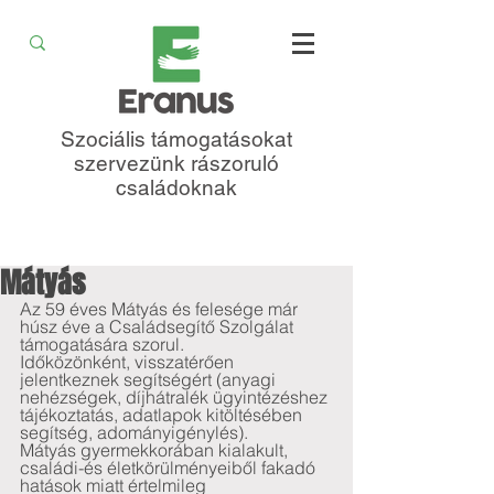
Szociális támogatásokat
szervezünk rászoruló
családoknak
Mátyás
Az 59 éves Mátyás és felesége már 
húsz éve a Családsegítő Szolgálat 
támogatására szorul.
Időközönként, visszatérően 
jelentkeznek segítségért (anyagi 
nehézségek, díjhátralék ügyintézéshez 
tájékoztatás, adatlapok kitöltésében 
segítség, adományigénylés).
Mátyás gyermekkorában kialakult, 
családi-és életkörülményeiből fakadó 
hatások miatt értelmileg 