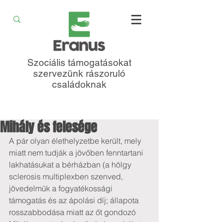
Szociális támogatásokat
szervezünk rászoruló
családoknak
Mihály és felesége
A pár olyan élethelyzetbe került, mely 
miatt nem tudják a jövőben fenntartani 
lakhatásukat a bérházban (a hölgy 
sclerosis multiplexben szenved, 
jövedelmük a fogyatékossági 
támogatás és az ápolási díj; állapota 
rosszabbodása miatt az őt gondozó 