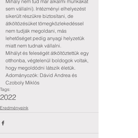
Mihály nem tud már alkalmi munkákat 
sem vállalni). Intézményi elhelyezést 
sikerült részükre biztosítani, de 
átköltözésüket tömegközlekedéssel 
nem tudják megoldani, más 
lehetőséget pedig anyagi helyzetük 
miatt nem tudnak vállalni.  
Mihályt és feleségét átköltöztettük egy 
otthonba, végtelenül boldogok voltak, 
hogy megoldódni látszik életük.
Adományozók: Dávid Andrea és 
Czoboly Miklós
Tags:
2022
Eredményeink