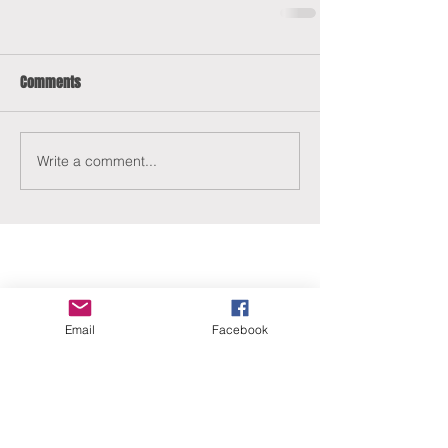
Comments
Write a comment...
Email
Facebook
ERANUS Alapítvány
Számlaszám:
16200010-10141517
Adószám:
18212316-1-41