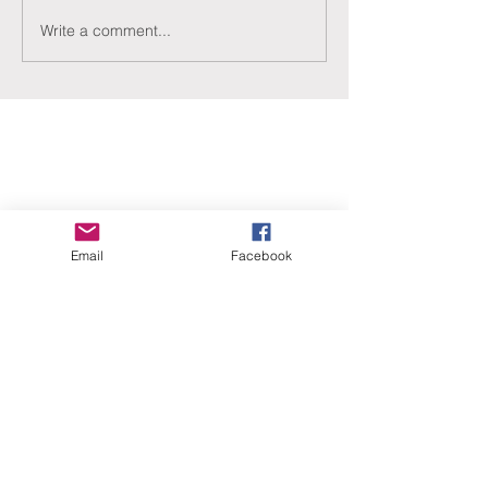
Write a comment...
ERANUS Alapítvány
Email
Facebook
Számlaszám:
16200010-10141517
Adószám:
18212316-1-41
1025 Budapest, Battai út 5.
Rólunk
Hogyan segíthet?
Akiknek már segítettünk