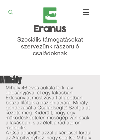
Szociális támogatásokat
szervezünk rászoruló
családoknak
Mihály
Mihály 46 éves autista férfi, aki 
édesanyjával él egy lakásban. 
Édesanyját most zavart állapotban 
beszállították a pszichiátriára. Mihály 
gondozását a Családsegítő Szolgálat 
kezdte meg. Kiderült, hogy egy 
működésképtelen mosógép van csak 
a lakásban, s az ételt a radiátoron 
melegítik.  
A Családsegítő azzal a kéréssel fordul 
az Alapítványhoz, hogy segítse Mihály 