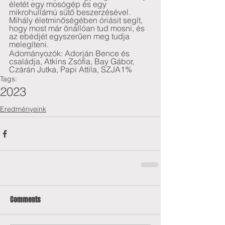
életét egy mosógép és egy 
mikrohullámú sütő beszerzésével. 
Mihály életminőségében óriásit segít, 
hogy most már önállóan tud mosni, és 
az ebédjét egyszerűen meg tudja 
melegíteni.
Adományozók: Adorján Bence és 
családja, Atkins Zsófia, Bay Gábor, 
Czárán Jutka, Papi Attila, SZJA1%
Tags:
2023
Eredményeink
Comments