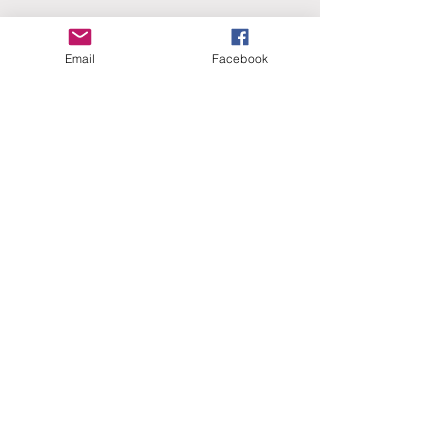
Email
Facebook
ERANUS Alapítvány
Számlaszám:
16200010-10141517
Adószám:
18212316-1-41
1025 Budapest, Battai út 5.
Rólunk
Hogyan segíthet?
Akiknek már segítettünk
Közérdekű dokumentumok
Kapcsolat