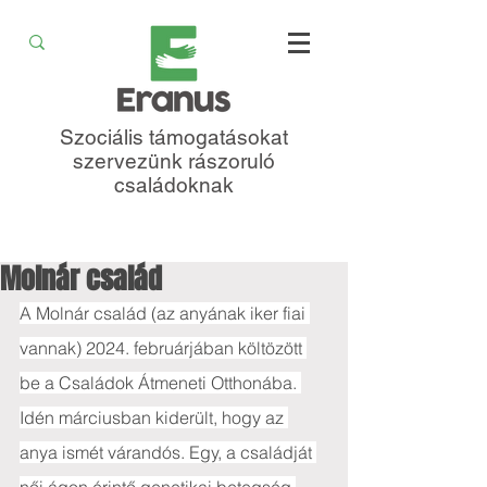
Szociális támogatásokat
szervezünk rászoruló
családoknak
Molnár család
A Molnár család (az anyának iker fiai 
vannak) 2024. februárjában költözött 
be a Családok Átmeneti Otthonába. 
Idén márciusban kiderült, hogy az 
anya ismét várandós. Egy, a családját 