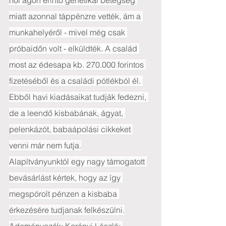
női ágon érintő genetikai betegség 
miatt azonnal táppénzre vették, ám a 
munkahelyéről - mivel még csak 
próbaidőn volt - elküldték. A család 
most az édesapa kb. 270.000 forintos 
fizetéséből és a családi pótlékból él. 
Ebből havi kiadásaikat tudják fedezni, 
de a leendő kisbabának, ágyat, 
pelenkázót, babaápolási cikkeket 
venni már nem futja.
Alapítványunktól egy nagy támogatott 
bevásárlást kértek, hogy az így 
megspórolt pénzen a kisbaba 
érkezésére tudjanak felkészülni.