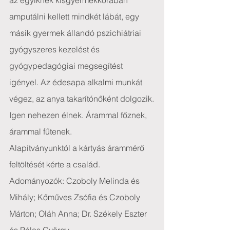
az egyiknek kisgyermekkorában 
amputálni kellett mindkét lábát, egy 
másik gyermek állandó pszichiátriai 
gyógyszeres kezelést és 
gyógypedagógiai megsegítést 
igényel. Az édesapa alkalmi munkát 
végez, az anya takarítónőként dolgozik.
Igen nehezen élnek. Árammal főznek, 
árammal fűtenek.
Alapítványunktól a kártyás árammérő 
feltöltését kérte a család.
Adományozók: Czoboly Melinda és 
Mihály; Kőműves Zsófia és Czoboly 
Márton; Oláh Anna; Dr. Székely Eszter 