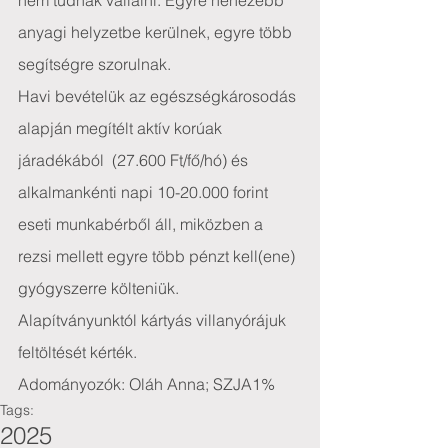
nem tudnak vállalni. Egyre nehezebb 
anyagi helyzetbe kerülnek, egyre több 
segítségre szorulnak.
Havi bevételük az egészségkárosodás 
alapján megítélt aktív korúak 
járadékából  (27.600 Ft/fő/hó) és 
alkalmankénti napi 10-20.000 forint 
eseti munkabérből áll, miközben a 
rezsi mellett egyre több pénzt kell(ene) 
gyógyszerre költeniük.
Alapítványunktól kártyás villanyórájuk 
feltöltését kérték.
Adományozók: Oláh Anna; SZJA1%
Tags:
2025