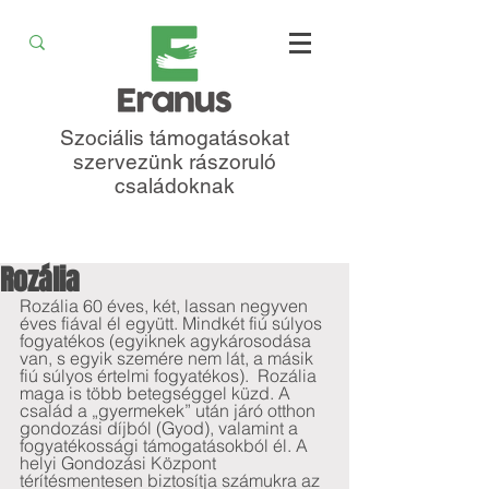
Szociális támogatásokat
szervezünk rászoruló
családoknak
Rozália
Rozália 60 éves, két, lassan negyven 
éves fiával él együtt. Mindkét fiú súlyos 
fogyatékos (egyiknek agykárosodása 
van, s egyik szemére nem lát, a másik 
fiú súlyos értelmi fogyatékos).  Rozália 
maga is több betegséggel küzd. A 
család a „gyermekek” után járó otthon 
gondozási díjból (Gyod), valamint a 
fogyatékossági támogatásokból él. A 
helyi Gondozási Központ 
térítésmentesen biztosítja számukra az 