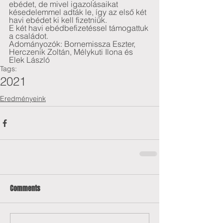
ebédet, de mivel igazolásaikat 
késedelemmel adták le, így az első két 
havi ebédet ki kell fizetniük. 
E két havi ebédbefizetéssel támogattuk 
a családot.
Adományozók: Bornemissza Eszter, 
Herczenik Zoltán, Mélykuti Ilona és 
Elek László
Tags:
2021
Eredményeink
Comments