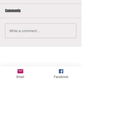
Comments
Write a comment...
ERANUS Alapítvány
Email
Facebook
Számlaszám:
16200010-10141517
Adószám:
18212316-1-41
1025 Budapest, Battai út 5.