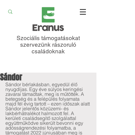
Szociális támogatásokat
szervezünk rászoruló
családoknak
Sándor
Sándor bérlakásban, egyedül élő 
nyugdíjas. Egy éve súlyos keringési 
zavarai támadtak, meg is műtötték. A 
betegség és a felépülés folyamata 
majd fél évig tartott – ezen időszak alatt 
Sándor jelentős közüzemi- és 
lakbérhátralékot halmozott fel. A 
kerületi családsegítő szolgálattal 
együttműködve sikerült bevonni egy 
adósságrendezési folyamatba, a 
támogatást 2022 júniusában meg is 