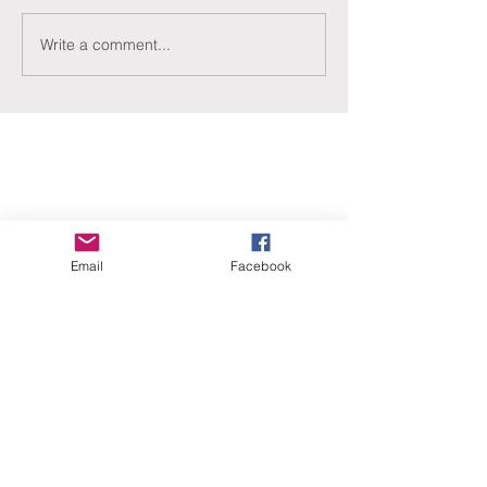
Write a comment...
ERANUS Alapítvány
Email
Facebook
Számlaszám:
16200010-10141517
Adószám:
18212316-1-41
1025 Budapest, Battai út 5.
Rólunk
Hogyan segíthet?