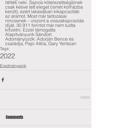
ítélték neki. Sajnos kötelezettségeinek 
csak késve tett eleget (ismét kórházba 
került), ezért lakásában kikapcsolták 
az áramot. Most már tartozásai 
nincsenek – viszont a visszakapcsolás 
díját, 30.911 forintot már nem tudta 
kifizetni. Ezzel támogatta 
Alapítványunk Sándort.
Adományozók: Adorján Bence és 
családja, Papi Attila, Gary Yeritsian
Tags:
2022
Eredményeink
Comments