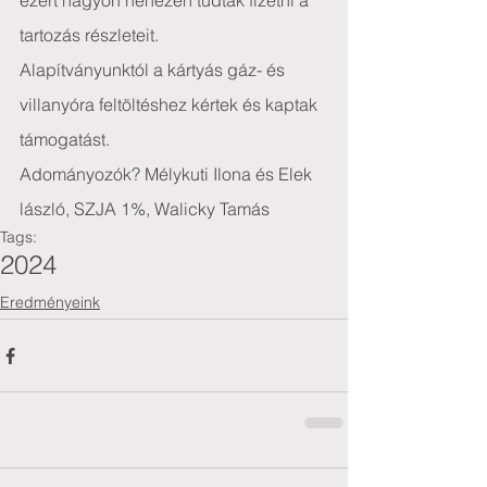
ezért nagyon nehezen tudták fizetni a 
tartozás részleteit.
Alapítványunktól a kártyás gáz- és 
villanyóra feltöltéshez kértek és kaptak 
támogatást.
Adományozók? Mélykuti Ilona és Elek 
lászló, SZJA 1%, Walicky Tamás
Tags:
2024
Eredményeink