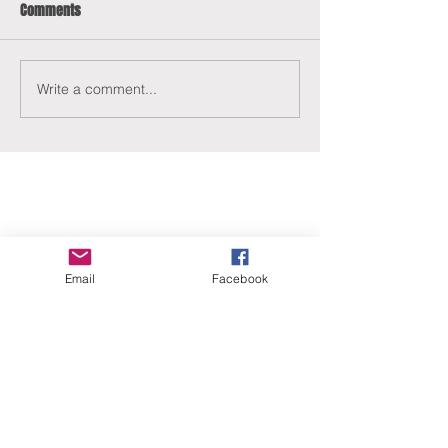
Comments
Write a comment...
ERANUS Alapítvány
Email
Facebook
Számlaszám:
16200010-10141517
Adószám:
18212316-1-41
1025 Budapest, Battai út 5.
Rólunk