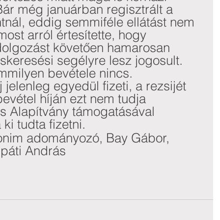
Bár még januárban regisztrált a 
nál, eddig semmiféle ellátást nem 
ost arról értesítette, hogy 
ldolgozást követően hamarosan 
skeresési segélyre lesz jogosult. 
milyen bevétele nincs. 
j jelenleg egyedül fizeti, a rezsijét 
evétel híján ezt nem tudja 
s Alapítvány támogatásával 
i tudta fizetni.
nim adományozó, Bay Gábor, 
páti András 