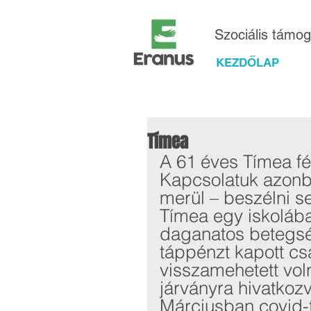
Szociális támo
KEZDŐLAP
Tímea
A 61 éves Tímea fér
Kapcsolatuk azonba
merül – beszélni 
Tímea egy iskolába
daganatos betegség
táppénzt kapott cs
visszamehetett vol
járványra hivatkoz
Márciusban covid-f