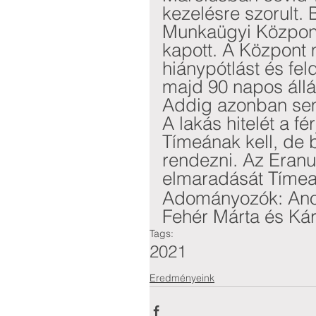
kezelésre szorult. 
Munkaügyi Központ
kapott. A Központ m
hiánypótlást és fe
majd 90 napos állá
Addig azonban sem
A lakás hitelét a fér
Tímeának kell, de b
rendezni. Az Eranu
elmaradását Tímea k
Adományozók: Ano
Fehér Márta és Kár
Tags:
2021
Eredményeink