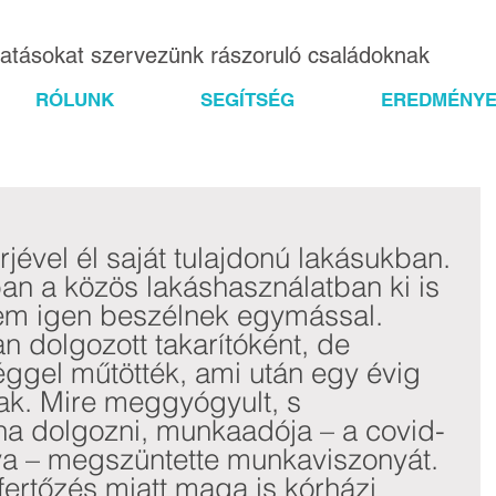
gatásokat szervezünk rászoruló családoknak
RÓLUNK
SEGÍTSÉG
EREDMÉNYE
jével él saját tulajdonú lakásukban. 
n a közös lakáshasználatban ki is 
sem igen beszélnek egymással. 
n dolgozott takarítóként, de 
gel műtötték, ami után egy évig 
ak. Mire meggyógyult, s 
na dolgozni, munkaadója – a covid-
va – megszüntette munkaviszonyát. 
ertőzés miatt maga is kórházi 