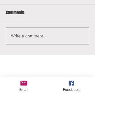
Comments
Write a comment...
ERANUS Alapítvány
Email
Facebook
Számlaszám:
16200010-10141517
Adószám:
18212316-1-41
1025 Budapest, Battai út 5.