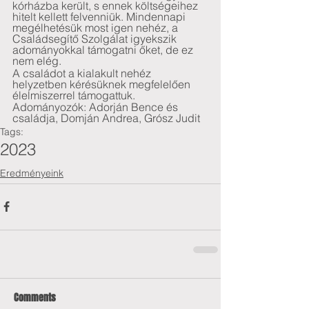
kórházba került, s ennek költségeihez 
hitelt kellett felvenniük. Mindennapi 
megélhetésük most igen nehéz, a 
Családsegítő Szolgálat igyekszik 
adományokkal támogatni őket, de ez 
nem elég.  
A családot a kialakult nehéz 
helyzetben kérésüknek megfelelően 
élelmiszerrel támogattuk.
Adományozók: Adorján Bence és 
családja, Domján Andrea, Grósz Judit
Tags:
2023
Eredményeink
Comments