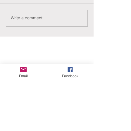
Write a comment...
ERANUS Alapítvány
Email
Facebook
Számlaszám:
16200010-10141517
Adószám:
18212316-1-41
1025 Budapest, Battai út 5.
Rólunk
Hogyan segíthet?