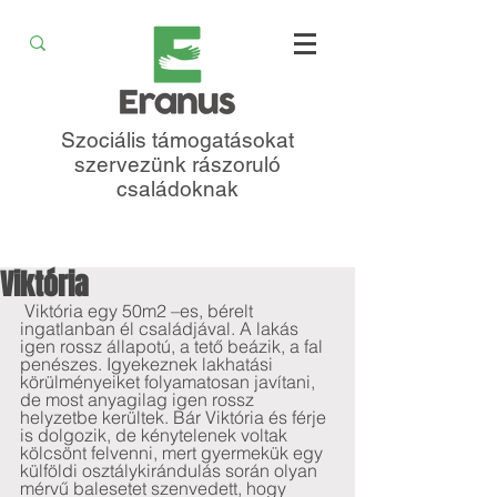
Szociális támogatásokat
szervezünk rászoruló
családoknak
Viktória
 Viktória egy 50m2 –es, bérelt 
ingatlanban él családjával. A lakás 
igen rossz állapotú, a tető beázik, a fal 
penészes. Igyekeznek lakhatási 
körülményeiket folyamatosan javítani, 
de most anyagilag igen rossz 
helyzetbe kerültek. Bár Viktória és férje 
is dolgozik, de kénytelenek voltak 
kölcsönt felvenni, mert gyermekük egy 
külföldi osztálykirándulás során olyan 
mérvű balesetet szenvedett, hogy 