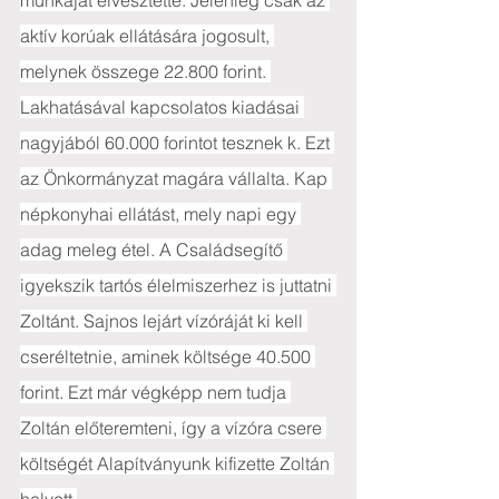
munkáját elvesztette. Jelenleg csak az 
aktív korúak ellátására jogosult, 
melynek összege 22.800 forint. 
Lakhatásával kapcsolatos kiadásai 
nagyjából 60.000 forintot tesznek k. Ezt 
az Önkormányzat magára vállalta. Kap 
népkonyhai ellátást, mely napi egy 
adag meleg étel. A Családsegítő 
igyekszik tartós élelmiszerhez is juttatni 
Zoltánt. Sajnos lejárt vízóráját ki kell 
cseréltetnie, aminek költsége 40.500 
forint. Ezt már végképp nem tudja 
Zoltán előteremteni, így a vízóra csere 
költségét Alapítványunk kifizette Zoltán 