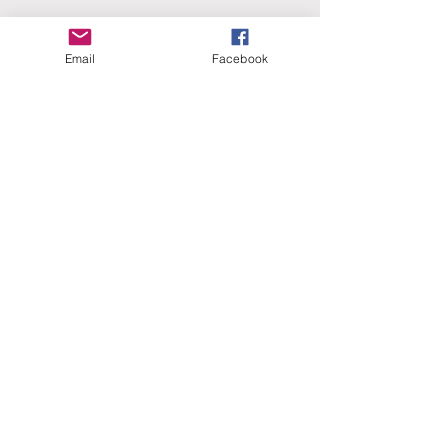
Email
Facebook
ERANUS Alapítvány
Számlaszám:
16200010-10141517
Adószám:
18212316-1-41
1025 Budapest, Battai út 5.
Rólunk
Hogyan segíthet?
Akiknek már segítettünk
Közérdekű dokumentumok
Kapcsolat