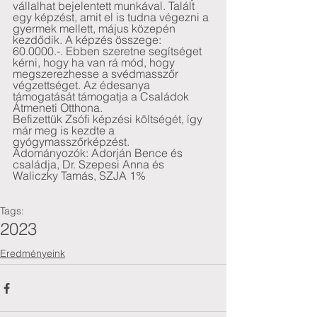
vállalhat bejelentett munkával. Talált 
egy képzést, amit el is tudna végezni a 
gyermek mellett, május közepén 
kezdődik. A képzés összege: 
60.0000.-. Ebben szeretne segítséget 
kérni, hogy ha van rá mód, hogy 
megszerezhesse a svédmasszőr 
végzettséget. Az édesanya 
támogatását támogatja a Családok 
Átmeneti Otthona. 
Befizettük Zsófi képzési költségét, így 
már meg is kezdte a 
gyógymasszőrképzést.
Adományozók: Adorján Bence és 
családja, Dr. Szepesi Anna és 
Waliczky Tamás, SZJA 1%
Tags:
2023
Eredményeink