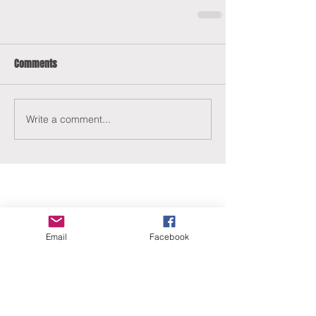
Comments
Write a comment...
Email
Facebook
ERANUS Alapítvány
Számlaszám:
16200010-10141517
Adószám:
18212316-1-41