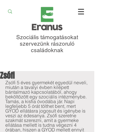
Szociális támogatásokat
szervezünk rászoruló
családoknak
Zsófi
Zsófi 5 éves gyermekét egyedül neveli, 
miután a tavalyi évben kilépett 
bántalmazó kapcsolatából, ahogy 
beköltözött egy szociális intézménybe. 
Tamás, a kisfia óvodába jár. Napi 
legfeljebb 5 órát tölthet bent, mert 
GYOD ellátásra jogosult és igénybe is 
veszi az édesanya. Zsófi szeretne 
szakmát szerezni, amit a gyermeke 
ellátása mellett is tudna végezni 4 
órában, hiszen a GYOD mellett ennyit 