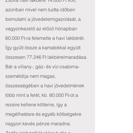
Zsófia havi lakbére 14.000 Ft volt, 
azonban mivel nem tudta időben 
bemutatni a jövedelemigazolását, a 
vagyonkezelő az előző hónapban 
60.000 Ft-ra felemelte a havi lakbérét. 
Így gyűlt össze a kamatokkal együtt 
összesen 77.246 Ft lakbérelmaradása. 
Bár a villany-, gáz- és víz-csatorna-
szemétdíja nem magas, 
összességében a havi jövedelmének 
több mint a felét, kb. 80.000 Ft-ot a 
rezsire kellene költenie, így a 
megélhetésre és egyéb költségekre 
nagyon kevés pénze maradna.