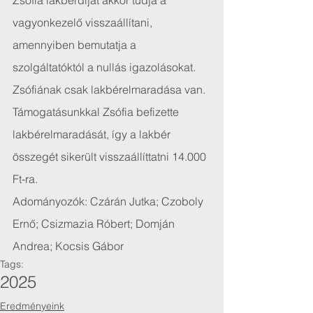
Zsófia lakbérdíját akkor tudja a 
vagyonkezelő visszaállítani, 
amennyiben bemutatja a 
szolgáltatóktól a nullás igazolásokat. 
Zsófiának csak lakbérelmaradása van.
Támogatásunkkal Zsófia befizette 
lakbérelmaradását, így a lakbér 
összegét sikerült visszaállíttatni 14.000 
Ft-ra.
Adományozók: Czárán Jutka; Czoboly 
Ernő; Csizmazia Róbert; Domján 
Andrea; Kocsis Gábor
Tags:
2025
Eredményeink