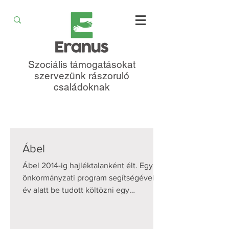
Szociális támogatásokat
szervezünk rászoruló
családoknak
Ábel
Ábel 2014-ig hajléktalanként élt. Egy
önkormányzati program segítségével 3
év alatt be tudott költözni egy
önkormányzati bérlakásba. Az...