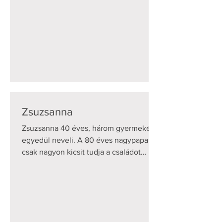
Zsuzsanna
Zsuzsanna 40 éves, három gyermekét
egyedül neveli. A 80 éves nagypapa
csak nagyon kicsit tudja a családot
támogatni. Senkijük sincs,...