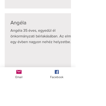
Angéla
Angéla 35 éves, egyedül él
önkormányzati bérlakásában. Az elmúlt
egy évben nagyon nehéz helyzetbe
került. Porckorongsérvet állapítottak...
Email
Facebook