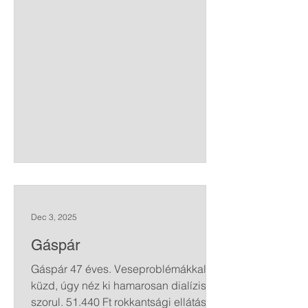
távolságtartásra kötelezte a bíróság.
Ágnes egyik gyermeke ADHD-s. Sok
gondot jelent Ibolyka számára,
gyógyszerei magas költsége szinte
előteremthetetlen. Élelmiszer
vásárláshoz, és a gáz- és villanyóra
feltöl
Dec 3, 2025
Gáspár
Gáspár 47 éves. Veseproblémákkal
küzd, úgy néz ki hamarosan dialízisre
szorul. 51.440 Ft rokkantsági ellátást