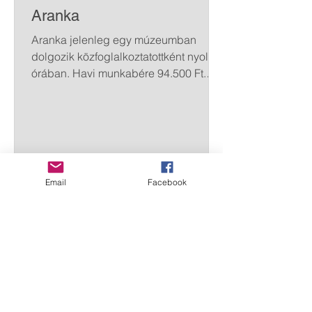
Aranka
Aranka jelenleg egy múzeumban
dolgozik közfoglalkoztatottként nyolc
órában. Havi munkabére 94.500 Ft.
Férje nemrégiben elhunyt, és nincs
olyan családtagja vagy ismerőse, aki
támogatni tudná. Aranka nehéz anyagi
körülmények között él férje elvesztése
óta, nehezen tudja fenntartani magát.
Havonta 40.500 Ft lakáshitel törlesztést
Email
Facebook
kell fizetnie, emellett férje temetésére is
hitelt kellett felvennie, amely tovább
nehezítette anyagi helyzetét. Közös
költség hátraléka keletkezett az