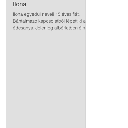
Ilona
Ilona egyedül neveli 15 éves fiát.
Bántalmazó kapcsolatból lépett ki az
édesanya. Jelenleg albérletben élnek.
Ilona az átélt traumák ellenére
példásan neveli gyermekét. A család
nyáron nehéz helyzetbe került, mert a
vendéglátásban dolgozó édesanyát
nem fizették ki. Még az élelmiszerek
megvásárlása is komoly gondot
okozott. Ábel szeptemberben kezdte a
középiskolát. Ilona a gyakorlati órákra
előírt kötelező felszerelést (fekete
szövetnadrág, fehér ing, fekete
csokornyakkendő, m