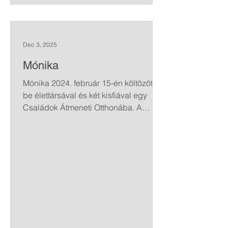
Dec 3, 2025
Mónika
Mónika 2024. február 15-én költözött
be élettársával és két kisfiával egy
Családok Átmeneti Otthonába. A
családnak semmije nincs, s bár most
mindketten találtak munkát, az első
fizetésükig ennivalót sem tudnak
vásárolni. Alapítványunk
gyorssegélyként élelmiszert és
tisztítószert vásárolt a család számára.
Adományozók: Adorján Bence; Kocsis
Gábor