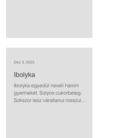
Dec 3, 2025
Ibolyka
Ibolyka egyedül neveli három
gyermekét. Súlyos cukorbeteg.
Sokszor lesz váratlanul rosszul,
ilyenkor rohammentővel kell kórházba
szállítani. Betegsége miatt munkáját
elveszítette, csak alkalmi munkákat tud
vállalni. Börtönviselt férjét családja
súlyos bántalmazása miatt