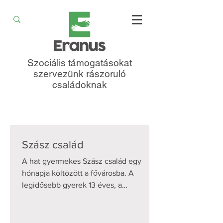
Szociális támogatásokat
szervezünk rászoruló
családoknak
Szász család
A hat gyermekes Szász család egy
hónapja költözött a fővárosba. A
legidősebb gyerek 13 éves, a
legfiatalabb 8 hónapos. Hárman
iskolások,...