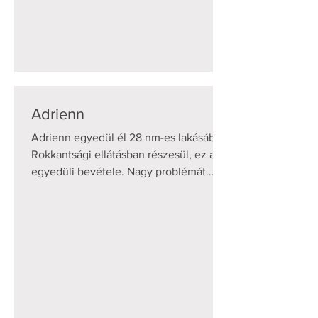
Adrienn
Adrienn egyedül él 28 nm-es lakásában.
Rokkantsági ellátásban részesül, ez az
egyedüli bevétele. Nagy problémát
okoz neki, hogy a...