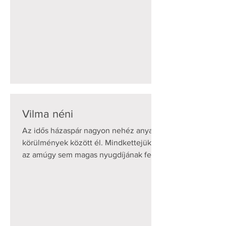
Vilma néni
Az idős házaspár nagyon nehéz anyagi
körülmények között él. Mindkettejükre
az amúgy sem magas nyugdíjának felét
banki tartozás miatt...