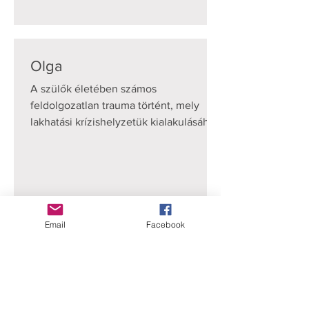
Olga
A szülők életében számos
feldolgozatlan trauma történt, mely
lakhatási krízishelyzetük kialakulásához
vezetett. Szüleikre sem érzelmileg,...
Email
Facebook