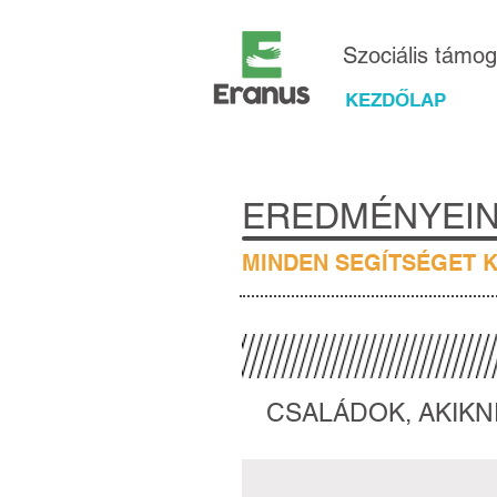
Szociális támo
KEZDŐLAP
EREDMÉNYEI
MINDEN SEGÍTSÉGET 
CSALÁDOK, AKIKN