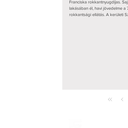
Franciska rokkantnyugdíjas. Saj
lakásában él, havi jövedelme a 
rokkantsági ellátás. A kerületi Sz
segíti ügyintézésben, adományo
Franciska egyre romló egészség
egyedül a lakást már nem tudja 
Betegsége miatt mozgáskoordin
Segítség nélkül a lakáson kívül
közlekedni. Neurológusa kerekes
neki. A kerekesszék 22 250 Ft-ba kerül.
Franciska élelmiszer vásárlásho