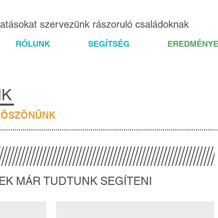
gatásokat szervezünk rászoruló családoknak
RÓLUNK
SEGÍTSÉG
EREDMÉNYE
NK
KÖSZÖNÜNK
EK MÁR TUDTUNK SEGÍTENI