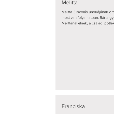
Melitta
Melitta 3 iskolás unokájának 
most van folyamatban. Bár a g
Melittánál élnek, a családi pótl
gyerekekkel egyáltalán nem tö
kapják. Melitta két munkahelyen
lakik nagykorú lánya, aki szinté
Kettejük összjövedelme kb. 64
kiskorú gyermek ellátásával je
kiadásaik, megtakarítással nem
lakhatási költségek és az iskola
ingyenes étkezést mé
Franciska