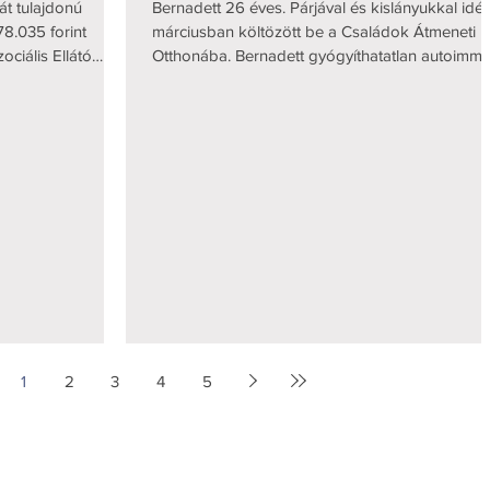
át tulajdonú
Bernadett 26 éves. Párjával és kislányukkal idé
78.035 forint
márciusban költözött be a Családok Átmeneti
ociális Ellátó
Otthonába. Bernadett gyógyíthatatlan autoimm
k közvetítésében.
betegségben szenved, emiatt tartós
i állapota miatt
munkaviszonyt nem tud létesíteni, havi 3-4 napo
elhagyni.
képes csak dolgozni. Havi bevétele a családi
ációja rossz.
pótlékkal együtt körülbelül 40.000 Ft. Az apa
 nem tud
elvesztette állását, alkalmi munkákat vállalt,
széket írt fel
azonban a sok nehézség miatt rendszeressé
váltak köztük a konfliktusok, ezért a férfi két hét
z és
ezelőtt elköltözött a
1
2
3
4
5
ERANUS Alapítvány
Rólu