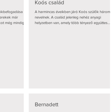
Koós család
örökbefogadása
A harmincas éveikben járó Koós szülők három f
yerekek már
nevelnek. A család jelenleg nehéz anyagi
ékot még mindig a
helyzetben van, amely több tényező együttes
rődő szülők
hatására alakult ki.Egyik gyermekük autizmussa
 dolgozik. Vele
élő, akit rendszeresen fejlesztésre visznek, enn
n munkavállaló.
havi költsége közel 100.000 Ft. A másik gyerm
0.000 Ft. A három
autoimmun betegséggel küzd, emiatt az
lentősen megnőttek
édesanya nem tud munkát vállalni, otthon van v
 rendelkeznek. A
és ápolási díjban (260.000) + a gyermekek utá
i étkezés (az
járó családi pótlékban részesül. A számos
betegséggel küzdő apa
Bernadett